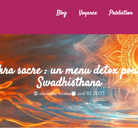
Blog
Voyance
Prédiction
kra sacre : un menu detox pour
Swadhisthana
alexandre-troubat
avril 10, 2025