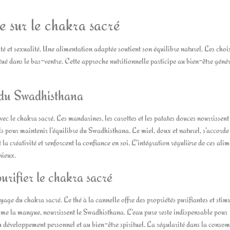
e sur le chakra sacré
ité et sexualité. Une alimentation adaptée soutient son équilibre naturel. Les choi
tué dans le bas-ventre. Cette approche nutritionnelle participe au bien-être génér
e du Swadhisthana
c le chakra sacré. Les mandarines, les carottes et les patates douces nourrissent 
s pour maintenir l'équilibre du Swadhisthana. Le miel, doux et naturel, s'accorde
a créativité et renforcent la confiance en soi. L'intégration régulière de ces alim
nieux.
rifier le chakra sacré
ge du chakra sacré. Le thé à la cannelle offre des propriétés purifiantes et stim
comme la mangue, nourrissent le Swadhisthana. L'eau pure reste indispensable pour
au développement personnel et au bien-être spirituel. La régularité dans la cons