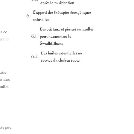
après la purification
L'apport des thérapies énergétiques
naturelles
Les cristaux et pierres naturelles
de ce
pour harmoniser le
rce la
Swadhisthana
Les huiles essentielles au
service du chakra sacré
basse
ristaux
huiles
pie par