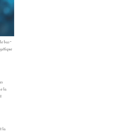
le bas-
rgétique
es
me la
t
t la