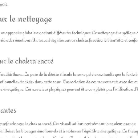
sacré.
ur le nettoyage
e approche globale associant différentes techniques. Le nettoyage énergétique 
ession des émotions. Un travail régulier sur ce chakra favorise le bien-être et renfo
ur le chakra sacré
Swadhisthana. La pose de la déesse stimule la zone pelvienne tandis que la fente 
émotionnelles stockées dans cette zone. L'association de ces mouvements avec des c
e énergétique. Les exercices physiques peuvent être complétés par l'utilisation d'
iantes
rofonde avec le chakra sacré. Les visualisations centrées sur la couleur orange
 à libérer les blocages émotionnels et à restaurer l'équilibre énergétique. La théra