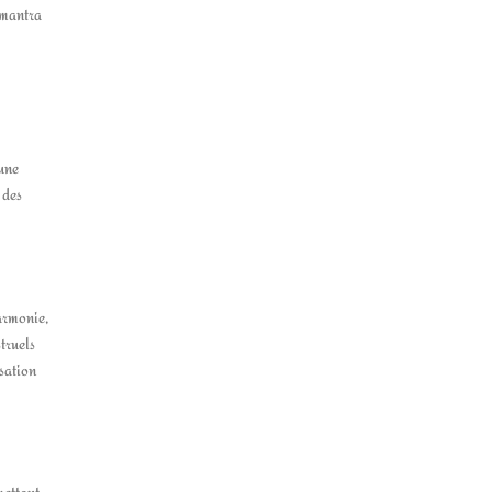
 mantra
 une
 des
armonie,
truels
isation
mettant