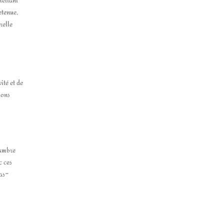
etenue.
relle
ité et de
ions
'ambre
c ces
bas-