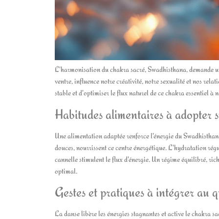
L'harmonisation du chakra sacré, Swadhisthana, demande une a
ventre, influence notre créativité, notre sexualité et nos rel
stable et d'optimiser le flux naturel de ce chakra essentiel à 
Habitudes alimentaires à adopter s
Une alimentation adaptée renforce l'énergie du Swadhisthana.
douces, nourrissent ce centre énergétique. L'hydratation régu
cannelle stimulent le flux d'énergie. Un régime équilibré, ric
optimal.
Gestes et pratiques à intégrer au 
La danse libère les énergies stagnantes et active le chakra s