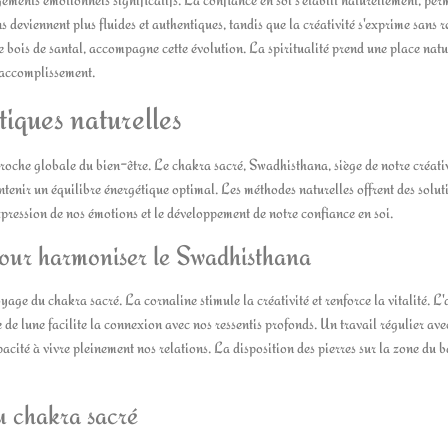
s deviennent plus fluides et authentiques, tandis que la créativité s'exprime sans r
bois de santal, accompagne cette évolution. La spiritualité prend une place natu
d'accomplissement.
tiques naturelles
roche globale du bien-être. Le chakra sacré, Swadhisthana, siège de notre créativ
intenir un équilibre énergétique optimal. Les méthodes naturelles offrent des solut
expression de nos émotions et le développement de notre confiance en soi.
 pour harmoniser le Swadhisthana
yage du chakra sacré. La cornaline stimule la créativité et renforce la vitalité. L
 de lune facilite la connexion avec nos ressentis profonds. Un travail régulier ave
pacité à vivre pleinement nos relations. La disposition des pierres sur la zone du 
du chakra sacré