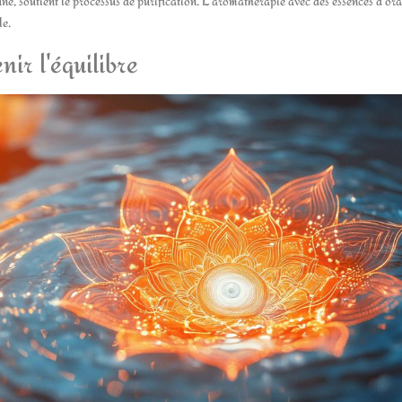
une, soutient le processus de purification. L'aromathérapie avec des essences d'or
le.
nir l'équilibre