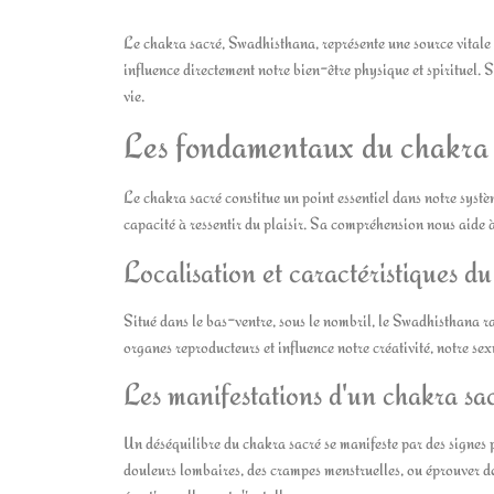
Le chakra sacré, Swadhisthana, représente une source vitale d
influence directement notre bien-être physique et spirituel. 
vie.
Les fondamentaux du chakra
Le chakra sacré constitue un point essentiel dans notre systè
capacité à ressentir du plaisir. Sa compréhension nous aide 
Localisation et caractéristiques 
Situé dans le bas-ventre, sous le nombril, le Swadhisthana r
organes reproducteurs et influence notre créativité, notre sex
Les manifestations d'un chakra sac
Un déséquilibre du chakra sacré se manifeste par des signes p
douleurs lombaires, des crampes menstruelles, ou éprouver des