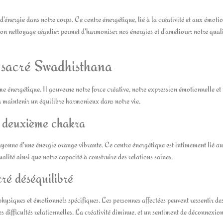
'énergie dans notre corps. Ce centre énergétique, lié à la créativité et aux émotio
Son nettoyage régulier permet d'harmoniser nos énergies et d'améliorer notre qual
 sacré Swadhisthana
me énergétique. Il gouverne notre force créative, notre expression émotionnelle et
à maintenir un équilibre harmonieux dans notre vie.
du deuxième chakra
ayonne d'une énergie orange vibrante. Ce centre énergétique est intimement lié a
ualité ainsi que notre capacité à construire des relations saines.
ré déséquilibré
hysiques et émotionnels spécifiques. Les personnes affectées peuvent ressentir de
 difficultés relationnelles. La créativité diminue, et un sentiment de déconnexio