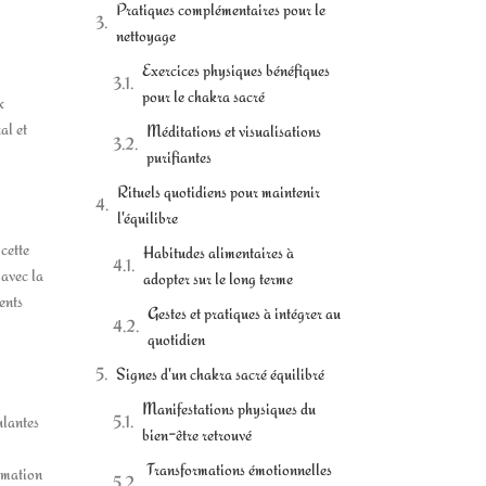
Pratiques complémentaires pour le
nettoyage
Exercices physiques bénéfiques
pour le chakra sacré
x
al et
Méditations et visualisations
purifiantes
Rituels quotidiens pour maintenir
l'équilibre
cette
Habitudes alimentaires à
 avec la
adopter sur le long terme
ents
Gestes et pratiques à intégrer au
quotidien
Signes d'un chakra sacré équilibré
Manifestations physiques du
ulantes
bien-être retrouvé
Transformations émotionnelles
ommation