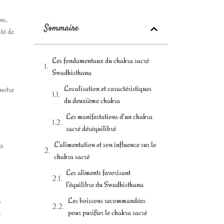
ns,
Sommaire
ité de
Les fondamentaux du chakra sacré
Swadhisthana
Localisation et caractéristiques
 notre
du deuxième chakra
Les manifestations d'un chakra
sacré déséquilibré
L'alimentation et son influence sur le
ux
chakra sacré
Les aliments favorisant
l'équilibre du Swadhisthana
Les boissons recommandées
s
pour purifier le chakra sacré
n