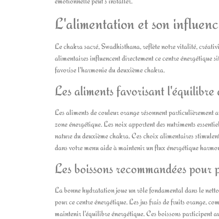
émotionnelle peut s'installer.
L'alimentation et son influenc
Le chakra sacré, Swadhisthana, reflète notre vitalité, créativ
alimentaires influencent directement ce centre énergétique si
favorise l'harmonie du deuxième chakra.
Les aliments favorisant l'équilibr
Les aliments de couleur orange résonnent particulièrement ave
zone énergétique. Les noix apportent des nutriments essentiel
nature du deuxième chakra. Ces choix alimentaires stimulent l
dans votre menu aide à maintenir un flux énergétique harmo
Les boissons recommandées pour pu
La bonne hydratation joue un rôle fondamental dans le nettoya
pour ce centre énergétique. Les jus frais de fruits orange, 
maintenir l'équilibre énergétique. Ces boissons participent 