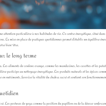
ttention particulière à nos habitudes de vie. Ce centre énergétique, situé dans 
ations. La mise en place de pratiques quotidiennes permet d'établir un équilibre éne
notre bien-être.
ur le long terme
 Les aliments de couleur orange, comme les mandarines, les carottes et les patat
lière participe au nettoyage énergétique. Les produits naturels et les épices com
he en nutriments, favorise la vitalité du chakra sacré et soutient son fonctionnemen
quotidien
acré. Les postures de yoga comme la position du papillon ou de la déesse renforcen