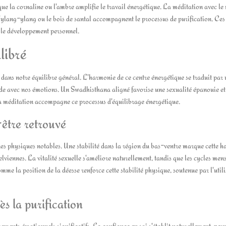
que la cornaline ou l'ambre amplifie le travail énergétique. La méditation avec le
l'ylang-ylang ou le bois de santal accompagnent le processus de purification. Ces
et le développement personnel.
libré
dans notre équilibre général. L'harmonie de ce centre énergétique se traduit par
nde avec nos émotions. Un Swadhisthana aligné favorise une sexualité épanouie et
la méditation accompagne ce processus d'équilibrage énergétique.
être retrouvé
gnes physiques notables. Une stabilité dans la région du bas-ventre marque cette h
lviennes. La vitalité sexuelle s'améliore naturellement, tandis que les cycles mens
me la position de la déesse renforce cette stabilité physique, soutenue par l'util
s la purification
ents émotionnels significatifs. La confiance en soi s'établit naturellement, per