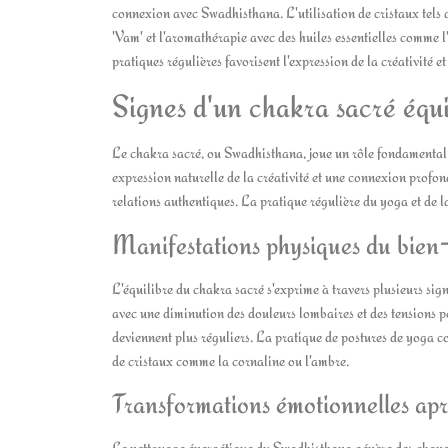
connexion avec Swadhisthana. L'utilisation de cristaux tels 
'Vam' et l'aromathérapie avec des huiles essentielles comme 
pratiques régulières favorisent l'expression de la créativité 
Signes d'un chakra sacré équi
Le chakra sacré, ou Swadhisthana, joue un rôle fondamental 
expression naturelle de la créativité et une connexion profo
relations authentiques. La pratique régulière du yoga et de 
Manifestations physiques du bien-
L'équilibre du chakra sacré s'exprime à travers plusieurs si
avec une diminution des douleurs lombaires et des tensions pe
deviennent plus réguliers. La pratique de postures de yoga com
de cristaux comme la cornaline ou l'ambre.
Transformations émotionnelles aprè
Le nettoyage énergétique du Swadhisthana génère des changem