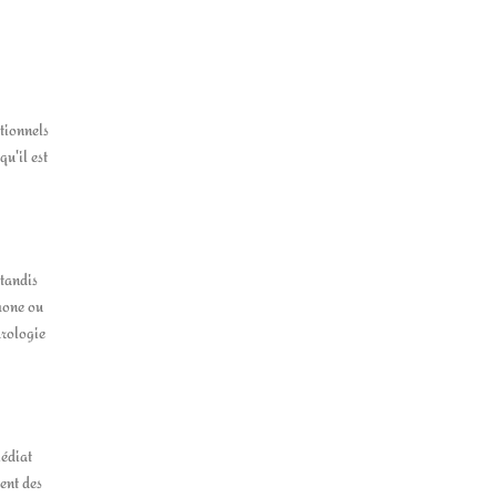
tionnels
u'il est
 tandis
phone ou
arologie
médiat
sent des