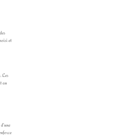
 des
oisi et
. Les
t au
t d'une
enforce