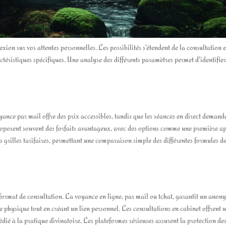
xion sur vos attentes personnelles. Les possibilités s'étendent de la consultation 
éristiques spécifiques. Une analyse des différents paramètres permet d'identifier
oyance par mail offre des prix accessibles, tandis que les séances en direct demand
proposent souvent des forfaits avantageux, avec des options comme une première a
rs grilles tarifaires, permettant une comparaison simple des différentes formules d
format de consultation. La voyance en ligne, par mail ou tchat, garantit un anon
 physique tout en créant un lien personnel. Les consultations en cabinet offrent 
ié à la pratique divinatoire. Les plateformes sérieuses assurent la protection de