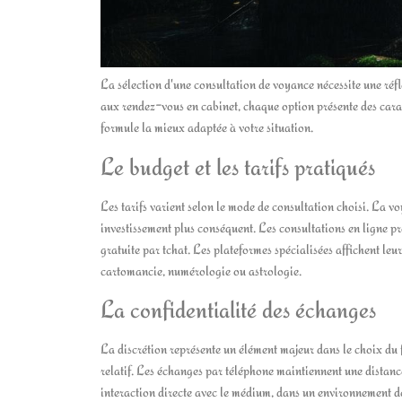
La sélection d'une consultation de voyance nécessite une réfle
aux rendez-vous en cabinet, chaque option présente des caract
formule la mieux adaptée à votre situation.
Le budget et les tarifs pratiqués
Les tarifs varient selon le mode de consultation choisi. La v
investissement plus conséquent. Les consultations en ligne 
gratuite par tchat. Les plateformes spécialisées affichent leu
cartomancie, numérologie ou astrologie.
La confidentialité des échanges
La discrétion représente un élément majeur dans le choix du 
relatif. Les échanges par téléphone maintiennent une distance
interaction directe avec le médium, dans un environnement déd