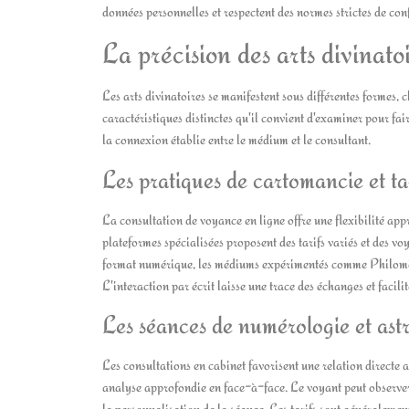
données personnelles et respectent des normes strictes de conf
La précision des arts divinato
Les arts divinatoires se manifestent sous différentes formes, 
caractéristiques distinctes qu'il convient d'examiner pour fai
la connexion établie entre le médium et le consultant.
Les pratiques de cartomancie et ta
La consultation de voyance en ligne offre une flexibilité app
plateformes spécialisées proposent des tarifs variés et des 
format numérique, les médiums expérimentés comme Philomène 
L'interaction par écrit laisse une trace des échanges et facilit
Les séances de numérologie et astr
Les consultations en cabinet favorisent une relation directe a
analyse approfondie en face-à-face. Le voyant peut observer 
la personnalisation de la séance. Les tarifs sont généralement