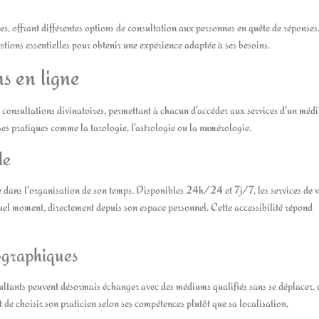
s, offrant différentes options de consultation aux personnes en quête de réponses
stions essentielles pour obtenir une expérience adaptée à ses besoins.
ns en ligne
 consultations divinatoires, permettant à chacun d'accéder aux services d'un méd
ses pratiques comme la tarologie, l'astrologie ou la numérologie.
le
le dans l'organisation de son temps. Disponibles 24h/24 et 7j/7, les services de
el moment, directement depuis son espace personnel. Cette accessibilité répond
ographiques
sultants peuvent désormais échanger avec des médiums qualifiés sans se déplacer, 
t de choisir son praticien selon ses compétences plutôt que sa localisation.