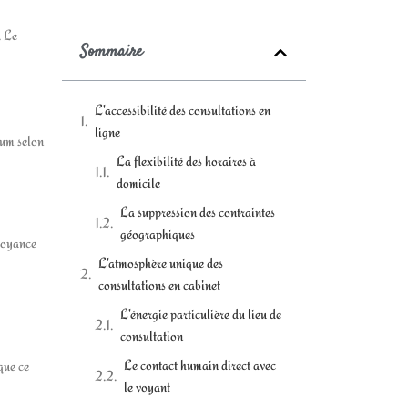
. Le
Sommaire
L'accessibilité des consultations en
ligne
ium selon
La flexibilité des horaires à
domicile
La suppression des contraintes
géographiques
 voyance
L'atmosphère unique des
consultations en cabinet
L'énergie particulière du lieu de
consultation
Le contact humain direct avec
que ce
le voyant