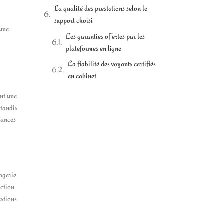
La qualité des prestations selon le
support choisi
 une
Les garanties offertes par les
plateformes en ligne
La fiabilité des voyants certifiés
en cabinet
ent une
 tandis
éances
agerie
ection
estions