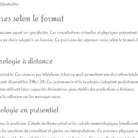
identialité.
ires selon le format
chacune ayant ses spécificités. Les consultations virtuelles et physiques présentent
re un choix adapté à ses besoins. La précision des réponses varie selon le format ch
rologie à distance
réciable. Les séances par téléphone, tchat ou mail permettent une discrétion totale
voyants disponibles 24h/24. La cartomancie et la tarologie s'adaptent parfaitemen
utilisent leurs capacités divinatoires pour établir des prédictions à distance.
e la réflexion sur les messages reçus.
ologie en présentiel
vec le praticien. L'étude du thème astral et les calculs numérologiques bénéficien
les réactions du consultant et ajuster ses interprétations. La présence physique r
 fixes et la disponibilité s'organise sur rendez-vous. Les consultants apprécient