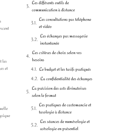
Les différents outils de
communication à distance
Les consultations par téléphone
s
et vidéo
ercent
Les échanges par messagerie
instantanée
Les critères de choix selon vos
besoins
t les
es et
Le budget et les tarifs pratiqués
La confidentialité des échanges
La précision des arts divinatoires
selon le format
Les pratiques de cartomancie et
uelle
tarologie à distance
hysique
Les séances de numérologie et
astrologie en présentiel