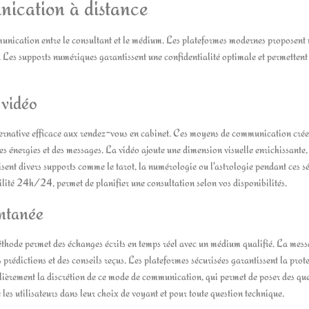
unication à distance
mmunication entre le consultant et le médium. Les plateformes modernes proposent
. Les supports numériques garantissent une confidentialité optimale et permettent
 vidéo
lternative efficace aux rendez-vous en cabinet. Ces moyens de communication cré
des énergies et des messages. La vidéo ajoute une dimension visuelle enrichissante,
isent divers supports comme le tarot, la numérologie ou l'astrologie pendant ces s
bilité 24h/24, permet de planifier une consultation selon vos disponibilités.
antanée
thode permet des échanges écrits en temps réel avec un médium qualifié. La mess
 prédictions et des conseils reçus. Les plateformes sécurisées garantissent la prot
ulièrement la discrétion de ce mode de communication, qui permet de poser des qu
les utilisateurs dans leur choix de voyant et pour toute question technique.