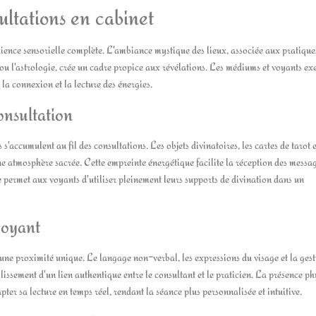
ltations en cabinet
ience sensorielle complète. L'ambiance mystique des lieux, associée aux pratique
ou l'astrologie, crée un cadre propice aux révélations. Les médiums et voyants ex
la connexion et la lecture des énergies.
onsultation
'accumulent au fil des consultations. Les objets divinatoires, les cartes de tarot e
une atmosphère sacrée. Cette empreinte énergétique facilite la réception des messag
e permet aux voyants d'utiliser pleinement leurs supports de divination dans un
voyant
e proximité unique. Le langage non-verbal, les expressions du visage et la gest
ablissement d'un lien authentique entre le consultant et le praticien. La présence p
ter sa lecture en temps réel, rendant la séance plus personnalisée et intuitive.