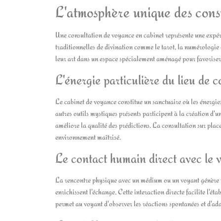
L'atmosphère unique des consu
Une consultation de voyance en cabinet représente une expér
traditionnelles de divination comme le tarot, la numérologie 
leur art dans un espace spécialement aménagé pour favoriser 
L'énergie particulière du lieu de c
Le cabinet de voyance constitue un sanctuaire où les énergies s
autres outils mystiques présents participent à la création d'
améliore la qualité des prédictions. La consultation sur plac
environnement maîtrisé.
Le contact humain direct avec le 
La rencontre physique avec un médium ou un voyant génère un
enrichissent l'échange. Cette interaction directe facilite l'ét
permet au voyant d'observer les réactions spontanées et d'adap