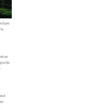
en ligne
 la
ent un
pproche
e
ymat
une
s