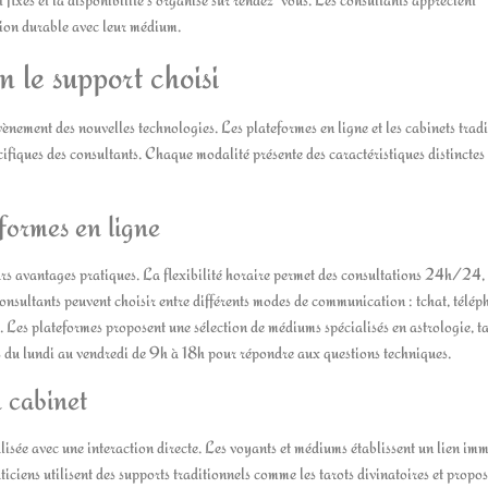
lation durable avec leur médium.
n le support choisi
ènement des nouvelles technologies. Les plateformes en ligne et les cabinets tradi
ifiques des consultants. Chaque modalité présente des caractéristiques distinctes q
eformes en ligne
urs avantages pratiques. La flexibilité horaire permet des consultations 24h/24,
 consultants peuvent choisir entre différents modes de communication : tchat, télé
s. Les plateformes proposent une sélection de médiums spécialisés en astrologie, t
s du lundi au vendredi de 9h à 18h pour répondre aux questions techniques.
n cabinet
lisée avec une interaction directe. Les voyants et médiums établissent un lien im
iciens utilisent des supports traditionnels comme les tarots divinatoires et propo