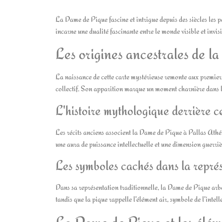
La Dame de Pique fascine et intrigue depuis des siècles les 
incarne une dualité fascinante entre le monde visible et invisi
Les origines ancestrales de 
La naissance de cette carte mystérieuse remonte aux premiers
collectif. Son apparition marque un moment charnière dans l'h
L'histoire mythologique derrière c
Les récits anciens associent la Dame de Pique à Pallas Athéna
une aura de puissance intellectuelle et une dimension guerriè
Les symboles cachés dans la représ
Dans sa représentation traditionnelle, la Dame de Pique arbo
tandis que la pique rappelle l'élément air, symbole de l'intel
La Dame de Pique et les élém