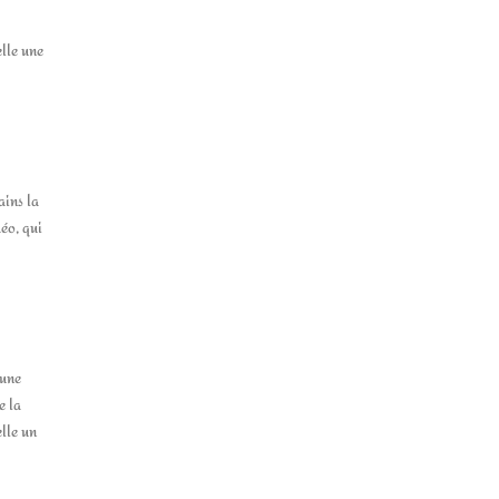
elle une
ains la
déo, qui
 une
e la
elle un