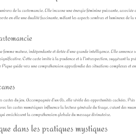
nivers de la cartomancie. Elle incarne une énergie féminine puissante, associée 
 porte en elle une dualité fascinante, mêlant les aspects sombres et lumineux de la 
cartomancie
e femme mature, indépendante et dotée d'une grande intelligence. Elle annonce 
gnificative. Cette carte invite à la prudence et à l'introspection, suggérant la pr
de Pique guide vers une compréhension approfondie des situations complexes et e
rcanes
es cartes du jeu. Accompagnée d'un As, elle révèle des opportunités cachées. Près
 avec les cartes numériques influence la lecture générale du tirage, créant des nua
 qui enrichissent la compréhension globale du message divinatoire.
ue dans les pratiques mystiques