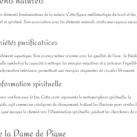
 éléments fondamentaux de la nature. Cette figure emblématique du tarot et des 
l et spirituel. Son association avec les éléments naturels révèle une sagesse ances
riétés purificatrices
élément aquatique. Son essence même résonne avec les qualités de l'eau : la fluidit
elle symbolise la capacité à nettoyer les énergies négatives et à restaurer l'équilib
ansformation intérieure, permettant aux énergies stagnantes de circuler librement.
formation spirituelle
rs son lien avec le feu. Cette carte représente la métamorphose spirituelle, la
égide, agit comme un catalyseur de changement, brûlant les illusions pour révéler l
 igné marque le chemin vers l'illumination spirituelle, guidant les chercheurs de v
de la Dame de Pique