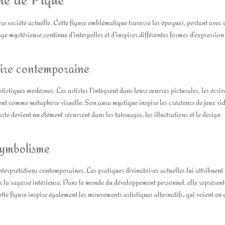
 société actuelle. Cette figure emblématique traverse les époques, portant avec 
 mystérieuse continue d'interpeller et d'inspirer différentes formes d'expression
aire contemporaine
istiques modernes. Les artistes l'intègrent dans leurs œuvres picturales, les écriv
isent comme métaphore visuelle. Son aura mystique inspire les créateurs de jeux vi
rte devient un élément récurrent dans les tatouages, les illustrations et le design
symbolisme
erprétations contemporaines. Les pratiques divinatoires actuelles lui attribuent
 à la sagesse intérieure. Dans le monde du développement personnel, elle représent
ette figure inspire également les mouvements artistiques alternatifs, qui voient en 