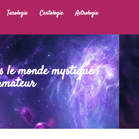
Tarologie
Cartologie
Astrologie
s le monde mystique :
ormateur