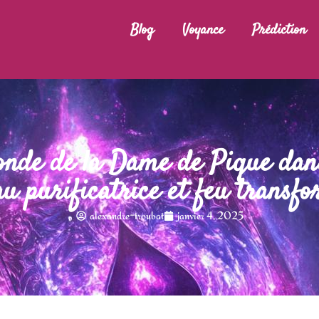
Blog
Voyance
Prédiction
fonde de la Dame de Pique dan
au purificatrice et feu transf
alexandre-troubat
janvier 4, 2025