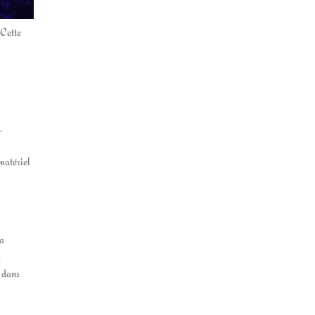
 Cette
,
matériel
la
s
e dans