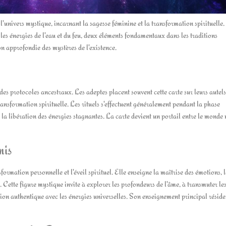
nivers mystique, incarnant la sagesse féminine et la transformation spirituelle.
 les énergies de l'eau et du feu, deux éléments fondamentaux dans les traditions
n approfondie des mystères de l'existence.
s protocoles ancestraux. Les adeptes placent souvent cette carte sur leurs autels
ansformation spirituelle. Les rituels s'effectuent généralement pendant la phase
 la libération des énergies stagnantes. La carte devient un portail entre le monde 
mis
rmation personnelle et l'éveil spirituel. Elle enseigne la maîtrise des émotions, 
e. Cette figure mystique invite à explorer les profondeurs de l'âme, à transmuter le
ion authentique avec les énergies universelles. Son enseignement principal résid