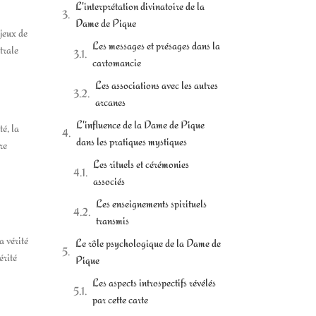
L'interprétation divinatoire de la
Dame de Pique
jeux de
Les messages et présages dans la
trale
cartomancie
Les associations avec les autres
arcanes
L'influence de la Dame de Pique
é, la
dans les pratiques mystiques
re
Les rituels et cérémonies
associés
Les enseignements spirituels
transmis
a vérité
Le rôle psychologique de la Dame de
érité
Pique
Les aspects introspectifs révélés
par cette carte