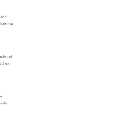
iée à
réhension
ombre et
re âme,
la
monde