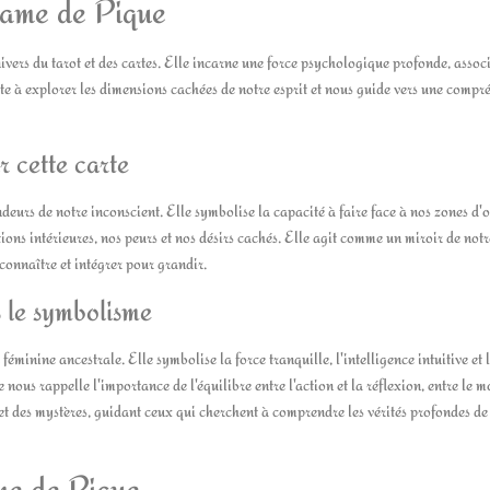
Dame de Pique
vers du tarot et des cartes. Elle incarne une force psychologique profonde, assoc
vite à explorer les dimensions cachées de notre esprit et nous guide vers une comp
r cette carte
urs de notre inconscient. Elle symbolise la capacité à faire face à nos zones d'
ions intérieures, nos peurs et nos désirs cachés. Elle agit comme un miroir de not
connaître et intégrer pour grandir.
 le symbolisme
minine ancestrale. Elle symbolise la force tranquille, l'intelligence intuitive et 
nous rappelle l'importance de l'équilibre entre l'action et la réflexion, entre le 
s et des mystères, guidant ceux qui cherchent à comprendre les vérités profondes de
me de Pique