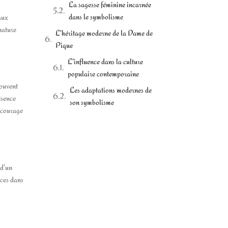
La sagesse féminine incarnée
dans le symbolisme
aux
nature
L'héritage moderne de la Dame de
Pique
L'influence dans la culture
populaire contemporaine
souvent
Les adaptations modernes de
ésence
son symbolisme
ncourage
 d'un
nces dans