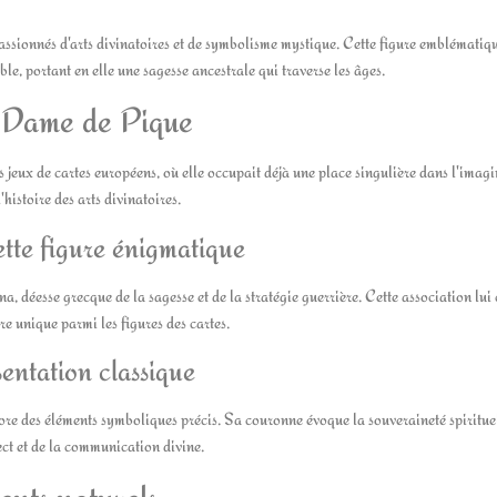
passionnés d'arts divinatoires et de symbolisme mystique. Cette figure emblématiq
ble, portant en elle une sagesse ancestrale qui traverse les âges.
la Dame de Pique
 jeux de cartes européens, où elle occupait déjà une place singulière dans l'imagi
istoire des arts divinatoires.
ette figure énigmatique
, déesse grecque de la sagesse et de la stratégie guerrière. Cette association lui
re unique parmi les figures des cartes.
entation classique
re des éléments symboliques précis. Sa couronne évoque la souveraineté spirituel
lect et de la communication divine.
ents naturels