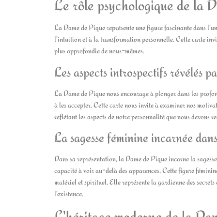
Le rôle psychologique de la 
La Dame de Pique représente une figure fascinante dans l'uni
l'intuition et à la transformation personnelle. Cette carte in
plus approfondie de nous-mêmes.
Les aspects introspectifs révélés pa
La Dame de Pique nous encourage à plonger dans les profonde
à les accepter. Cette carte nous invite à examiner nos motivat
reflétant les aspects de notre personnalité que nous devons re
La sagesse féminine incarnée dans
Dans sa représentation, la Dame de Pique incarne la sagesse fé
capacité à voir au-delà des apparences. Cette figure féminine 
matériel et spirituel. Elle représente la gardienne des secret
l'existence.
L'héritage moderne de la Da